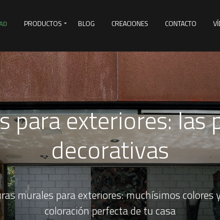
AD
PRODUCTOS
BLOG
CREACIONES
CONTACTO
V
&D
s para exteriores: las 
decorativas
ras murales para exteriores: muchísimos colores 
coloración perfecta de tu casa