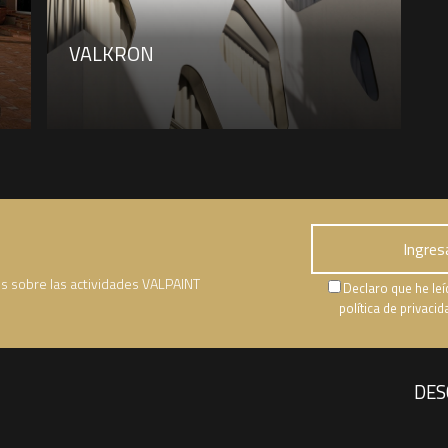
VALKRON
es sobre las actividades VALPAINT
Declaro que he leí
política de privaci
DES