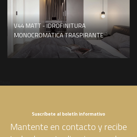
V44 MATT - IDROFINITURA
MONOCROMATICA TRASPIRANTE
Titolo
Suscríbete al boletín informativo
Mantente en contacto y recibe