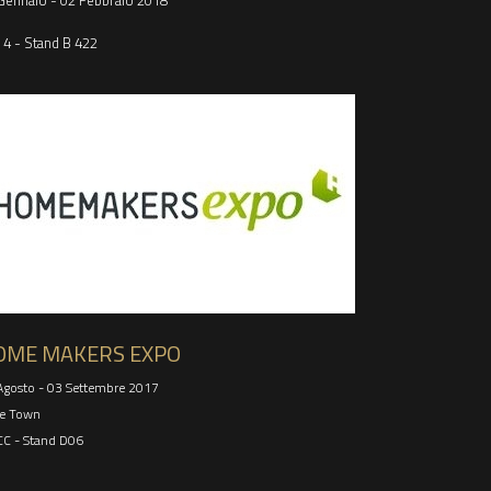
Gennaio - 02 Febbraio 2018
 4 -
Stand B 422
uzern
OME MAKERS EXPO
Agosto - 03 Settembre 2017
e Town
CC - Stand D06