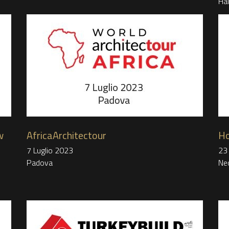
Ha
w
AfricaArchitectour
Ho
7 Luglio 2023
23
Padova
Ne