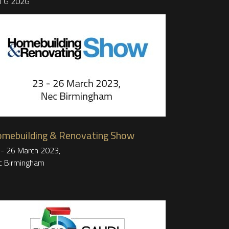
ll G 202G
mebuilding & Renovating Show
 - 26 March 2023,
c Birmingham