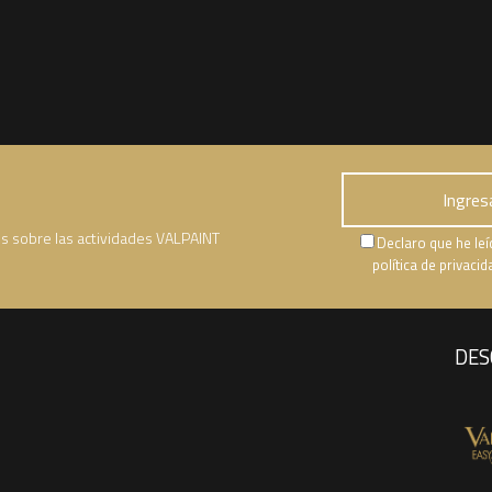
es sobre las actividades VALPAINT
Declaro que he leí
política de privaci
DES