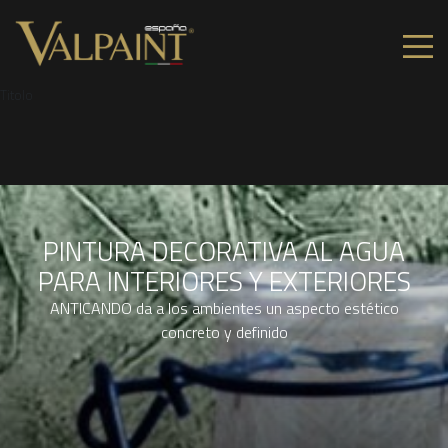
Titolo
PINTURA DECORATIVA AL AGUA
PARA INTERIORES Y EXTERIORES
ANTICANDO da a los ambientes un aspecto estético
concreto y definido