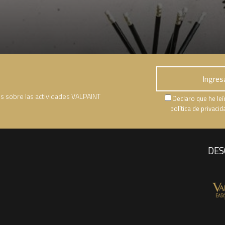
es sobre las actividades VALPAINT
Declaro que he leí
política de privaci
DES