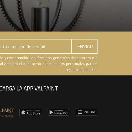
do y comprendido los términos generales del contrato y la
dad y acepto el tratamiento de mis datos personales para el
registro en el sitio.
CARGA LA APP VALPAINT