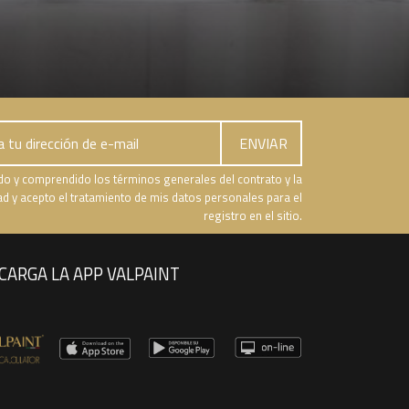
do y comprendido los términos generales del contrato y la
dad y acepto el tratamiento de mis datos personales para el
registro en el sitio.
CARGA LA APP VALPAINT