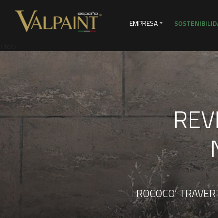
EMPRESA
SOSTENIBILID
Titolo
SERVICIOS DE VENTAS
VI
REV
ROCOCO’ TRAVERTINO