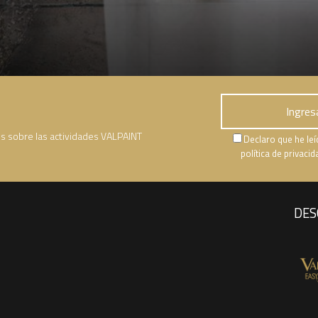
es sobre las actividades VALPAINT
Declaro que he leí
política de privaci
DES