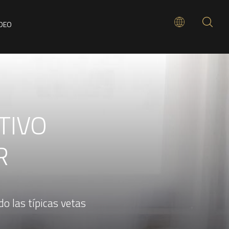
ÍDEO
TIVO
R
o las típicas vetas