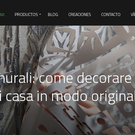
AD
PRODUCTOS
BLOG
CREACIONES
CONTACTO
V
&D
murali: come decorar
i casa in modo origina