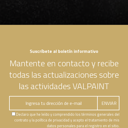
Suscríbete al boletín informativo
Mantente en contacto y recibe
todas las actualizaciones sobre
las actividades VALPAINT
Declaro que he leído y comprendido los términos generales del
contrato y la política de privacidad y acepto el tratamiento de mis
datos personales para el registro en el sitio.