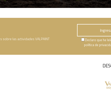
es sobre las actividades VALPAINT
Declaro que he leí
política de privaci
DES