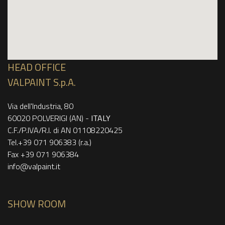
HEAD OFFICE
VALPAINT S.p.A.
Via dell'Industria, 80
60020 POLVERIGI (AN) -
ITALY
C.F./P.IVA/R.I. di AN 01108220425
Tel.+39 071 906383 (r.a.)
Fax +39 071 906384
info@valpaint.it
SHOW ROOM