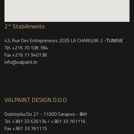
2° Stabilimento
43, Rue Des Entrepreneurs 2035 LA CHARGUIA 2 -
TUNISIE
Tel. +216 70 108 184
Fax +216 71 940138
info
@valpaint.tn
Titolo
VALPAINT DESIGN D.O.O.
Dobrinjska Do 27 - 71000 Sarajevo -
BiH
Tel. +387 33 626134 / +387 33 761116
Fax +387 33 761115